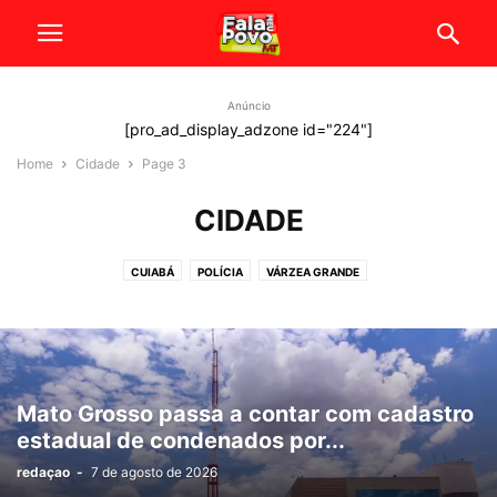
Anúncio
[pro_ad_display_adzone id="224"]
Home
Cidade
Page 3
CIDADE
CUIABÁ
POLÍCIA
VÁRZEA GRANDE
Mato Grosso passa a contar com cadastro
estadual de condenados por...
redaçao
-
7 de agosto de 2026