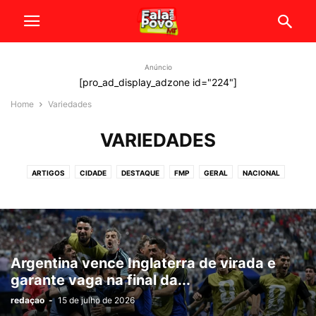
Anúncio
[pro_ad_display_adzone id="224"]
Home
Variedades
VARIEDADES
ARTIGOS
CIDADE
DESTAQUE
FMP
GERAL
NACIONAL
POLÍTICA
SEM CATEGORIA
VARIEDADES
VIDEOS
Argentina vence Inglaterra de virada e
garante vaga na final da...
redaçao
-
15 de julho de 2026