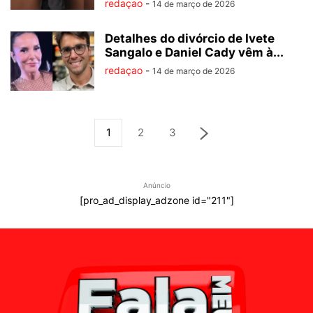
redaçao
-
14 de março de 2026
Detalhes do divórcio de Ivete
Sangalo e Daniel Cady vêm à...
redaçao
-
14 de março de 2026
1
2
3
Anúncio
[pro_ad_display_adzone id="211"]