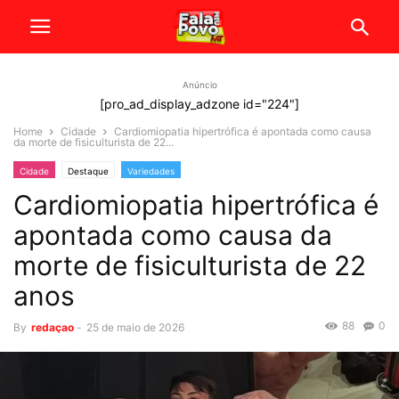
Anúncio
[pro_ad_display_adzone id="224"]
Home
Cidade
Cardiomiopatia hipertrófica é apontada como causa
da morte de fisiculturista de 22...
Cidade
Destaque
Variedades
Cardiomiopatia hipertrófica é
apontada como causa da
morte de fisiculturista de 22
anos
88
0
By
redaçao
-
25 de maio de 2026