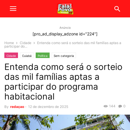
Anúncio
[pro_ad_display_adzone id="224"]
Home
Cidade
Entenda como será o sorteio das mil famílias aptas a
participar do...
Cidade
Cuiabá
Política
Sem categoria
Entenda como será o sorteio
das mil famílias aptas a
participar do programa
habitacional
144
0
By
redaçao
-
12 de dezembro de 2025