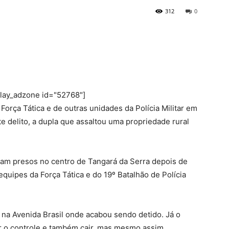
312
0
play_adzone id="52768"]
orça Tática e de outras unidades da Polícia Militar em
te delito, a dupla que assaltou uma propriedade rural
foram presos no centro de Tangará da Serra depois de
uipes da Força Tática e do 19º Batalhão de Polícia
 na Avenida Brasil onde acabou sendo detido. Já o
r o controle e também cair, mas mesmo assim