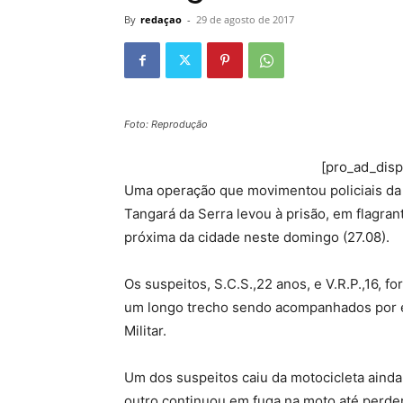
By
redaçao
-
29 de agosto de 2017
Foto: Reprodução
[pro_ad_dis
Uma operação que movimentou policiais da F
Tangará da Serra levou à prisão, em flagran
próxima da cidade neste domingo (27.08).
Os suspeitos, S.C.S.,22 anos, e V.R.P.,16, 
um longo trecho sendo acompanhados por eq
Militar.
Um dos suspeitos caiu da motocicleta ainda
outro continuou em fuga na moto até perde