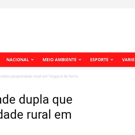
NACIONAL
MEIO AMBIENTE
ESPORTE
VARI
ssaltou propriedade rural em Tangará da Serra
nde dupla que
dade rural em