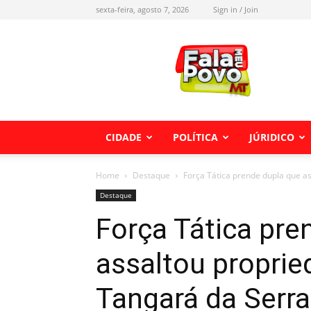
sexta-feira, agosto 7, 2026
Sign in / Join
Fala
meu
Povo
MT
CIDADE
POLÍTICA
JÚRIDICO
Home
Destaque
Força Tática prende dupla que a
Destaque
Força Tática pre
assaltou proprie
Tangará da Serra