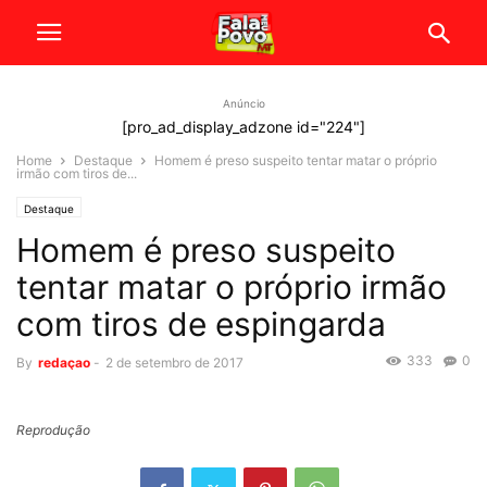
Anúncio
[pro_ad_display_adzone id="224"]
Home
Destaque
Homem é preso suspeito tentar matar o próprio
irmão com tiros de...
Destaque
Homem é preso suspeito
tentar matar o próprio irmão
com tiros de espingarda
333
0
By
redaçao
-
2 de setembro de 2017
Reprodução