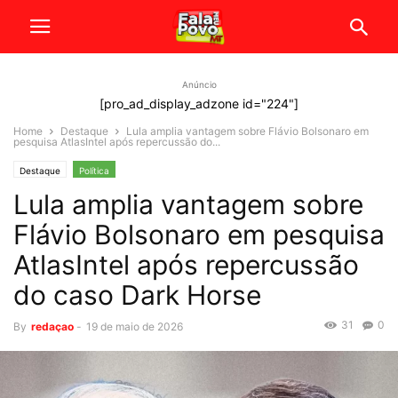
Anúncio
[pro_ad_display_adzone id="224"]
Home
Destaque
Lula amplia vantagem sobre Flávio Bolsonaro em
pesquisa AtlasIntel após repercussão do...
Destaque
Política
Lula amplia vantagem sobre
Flávio Bolsonaro em pesquisa
AtlasIntel após repercussão
do caso Dark Horse
31
0
By
redaçao
-
19 de maio de 2026