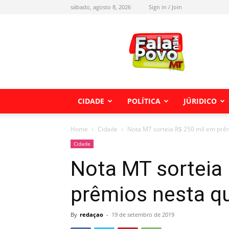
sábado, agosto 8, 2026
Sign in / Join
Fala
meu
Povo
MT
CIDADE
POLÍTICA
JÚRIDICO
Home
Cidade
Nota MT sorteia R$ 250 mil em prêm
Cidade
Nota MT sorteia
prêmios nesta qu
By
redaçao
-
19 de setembro de 2019