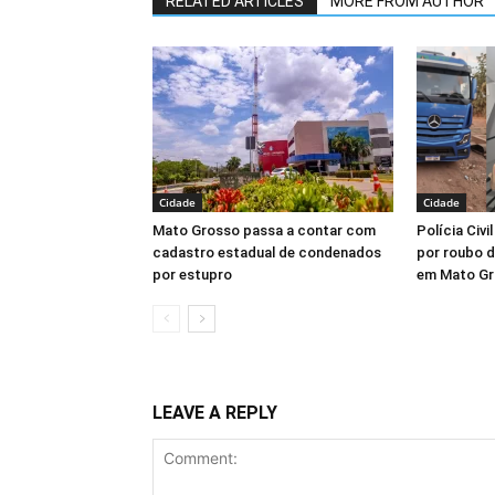
RELATED ARTICLES
MORE FROM AUTHOR
Cidade
Cidade
Mato Grosso passa a contar com
Polícia Civi
cadastro estadual de condenados
por roubo d
por estupro
em Mato G
LEAVE A REPLY