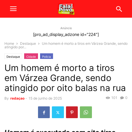
Anúncio
[pro_ad_display_adzone id="224"]
Home
Destaque
Um homem é morto a tiros em Várzea Grande, sendo
atingido por...
Destaque
Cidade
Polícia
Um homem é morto a tiros
em Várzea Grande, sendo
atingido por oito balas na rua
101
0
By
redaçao
-
15 de junho de 2025