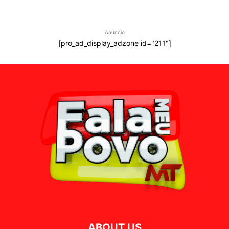
Anúncio
[pro_ad_display_adzone id="211"]
ABOUT US