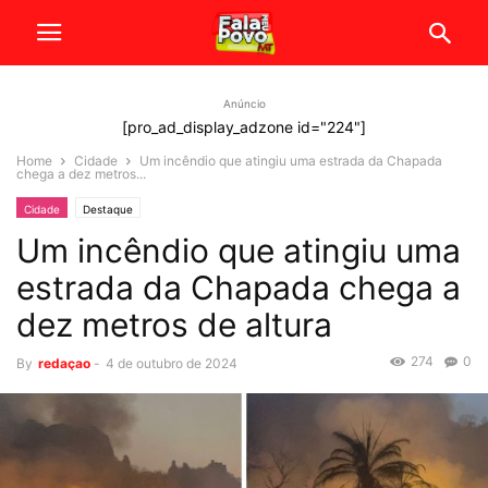
Anúncio
[pro_ad_display_adzone id="224"]
Home
Cidade
Um incêndio que atingiu uma estrada da Chapada
chega a dez metros...
Cidade
Destaque
Um incêndio que atingiu uma
estrada da Chapada chega a
dez metros de altura
274
0
By
redaçao
-
4 de outubro de 2024