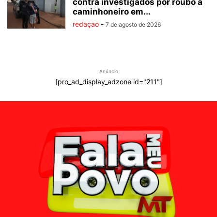
contra investigados por roubo a
caminhoneiro em...
redaçao
-
7 de agosto de 2026
Anúncio
[pro_ad_display_adzone id="211"]