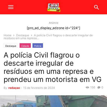
Anúncio
[pro_ad_display_adzone id="224"]
Home
Destaque
A polícia Civil flagrou o descarte irregular de
resíduos em uma represa...
Destaque
Cidade
Polícia
A polícia Civil flagrou o
descarte irregular de
resíduos em uma represa e
prendeu um motorista em VG
156
0
By
redaçao
-
15 de fevereiro de 2024