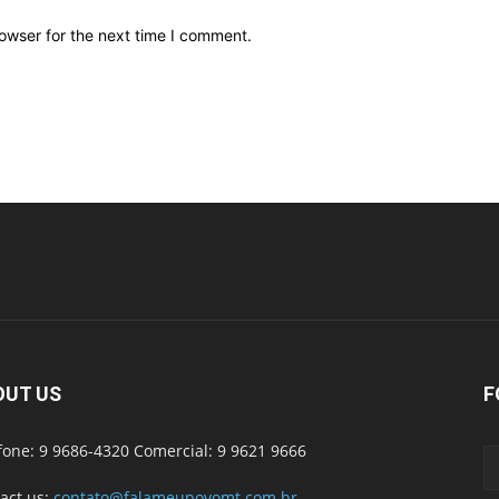
owser for the next time I comment.
OUT US
F
fone: 9 9686-4320 Comercial: 9 9621 9666
act us:
contato@falameupovomt.com.br