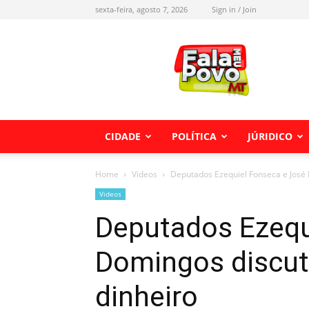
sexta-feira, agosto 7, 2026
Sign in / Join
Fala
meu
Povo
MT
CIDADE
POLÍTICA
JÚRIDICO
Home
Videos
Deputados Ezequiel Fonseca e José
Videos
Deputados Ezequ
Domingos discu
dinheiro