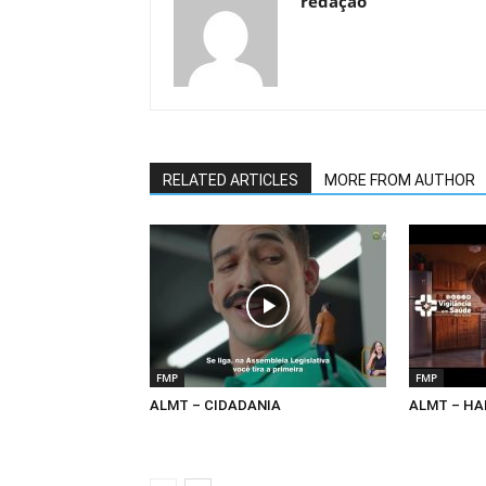
redaçao
RELATED ARTICLES
MORE FROM AUTHOR
FMP
FMP
ALMT – CIDADANIA
ALMT – HA