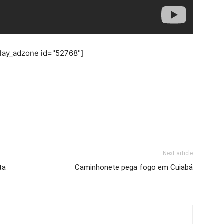
play_adzone id="52768"]
Next article
ta
Caminhonete pega fogo em Cuiabá