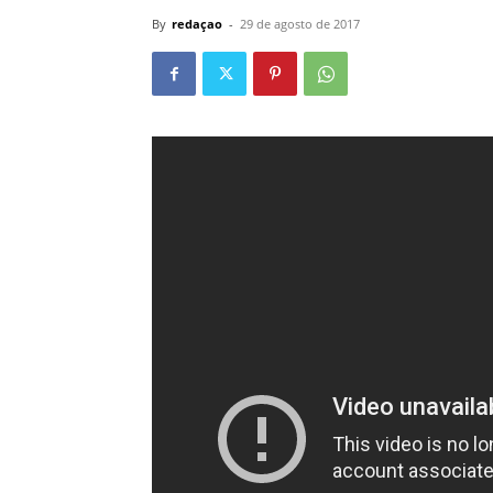
By
redaçao
-
29 de agosto de 2017