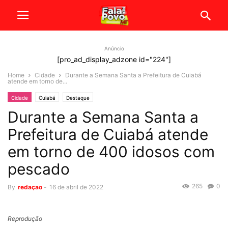
Anúncio
[pro_ad_display_adzone id="224"]
Home
Cidade
Durante a Semana Santa a Prefeitura de Cuiabá
atende em torno de...
Cidade
Cuiabá
Destaque
Durante a Semana Santa a
Prefeitura de Cuiabá atende
em torno de 400 idosos com
pescado
265
0
By
redaçao
-
16 de abril de 2022
Reprodução