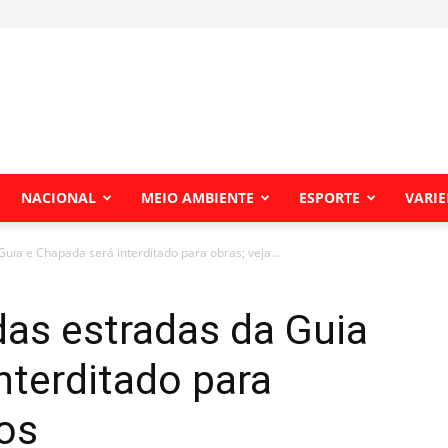
NACIONAL
MEIO AMBIENTE
ESPORTE
VARI
ia e Chapada será interditado para obras; veja...
as estradas da Guia
nterditado para
ios