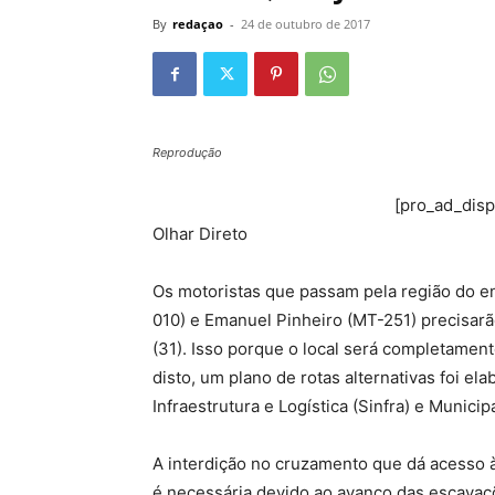
By
redaçao
-
24 de outubro de 2017
Reprodução
[pro_ad_dis
Olhar Direto
Os motoristas que passam pela região do e
010) e Emanuel Pinheiro (MT-251) precisarão
(31). Isso porque o local será completament
disto, um plano de rotas alternativas foi e
Infraestrutura e Logística (Sinfra) e Munic
A interdição no cruzamento que dá acesso 
é necessária devido ao avanço das escavaç