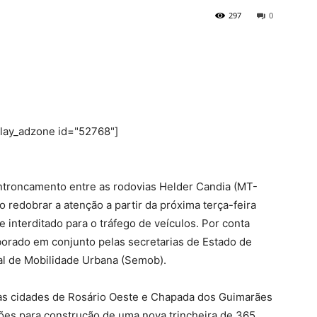
297
0
play_adzone id="52768"]
ntroncamento entre as rodovias Helder Candia (MT-
 redobrar a atenção a partir da próxima terça-feira
e interditado para o tráfego de veículos. Por conta
laborado em conjunto pelas secretarias de Estado de
ipal de Mobilidade Urbana (Semob).
às cidades de Rosário Oeste e Chapada dos Guimarães
ões para construção de uma nova trincheira de 365