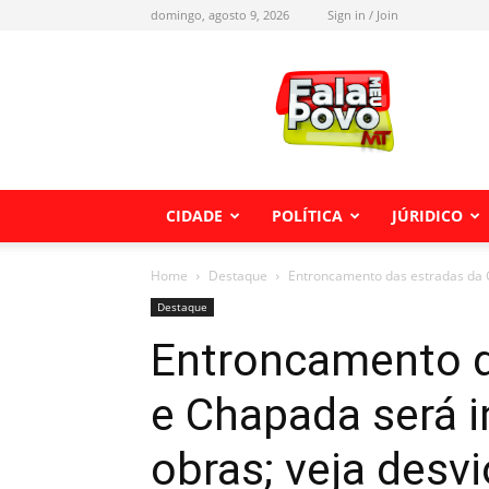
domingo, agosto 9, 2026
Sign in / Join
Fala
meu
Povo
MT
CIDADE
POLÍTICA
JÚRIDICO
Home
Destaque
Entroncamento das estradas da Gu
Destaque
Entroncamento d
e Chapada será i
obras; veja desv