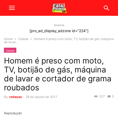
Anúncio
[pro_ad_display_adzone id="224"]
Home
Cidade
Homem é preso com moto, TV, botijão de gás, máquina
de lavar...
Cidade
Homem é preso com moto,
TV, botijão de gás, máquina
de lavar e cortador de grama
roubados
327
0
By
redaçao
-
28 de agosto de 2017
Reprodução