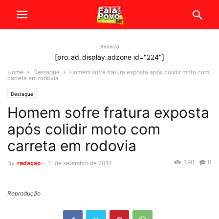
Anúncio
[pro_ad_display_adzone id="224"]
Home
Destaque
Homem sofre fratura exposta após colidir moto com
carreta em rodovia
Destaque
Homem sofre fratura exposta
após colidir moto com
carreta em rodovia
390
0
By
redaçao
-
11 de setembro de 2017
Reprodução