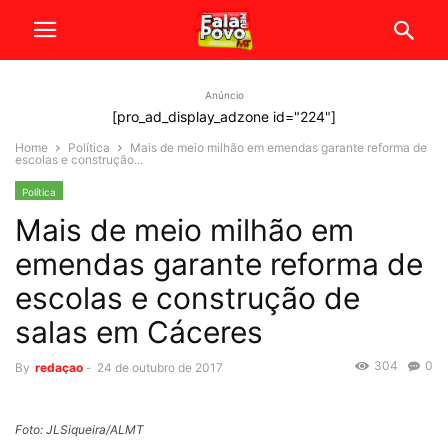
Anúncio
[pro_ad_display_adzone id="224"]
Home
Política
Mais de meio milhão em emendas garante reforma de
escolas e construção...
Política
Mais de meio milhão em
emendas garante reforma de
escolas e construção de
salas em Cáceres
304
0
By
redaçao
-
24 de outubro de 2017
Foto: JLSiqueira/ALMT