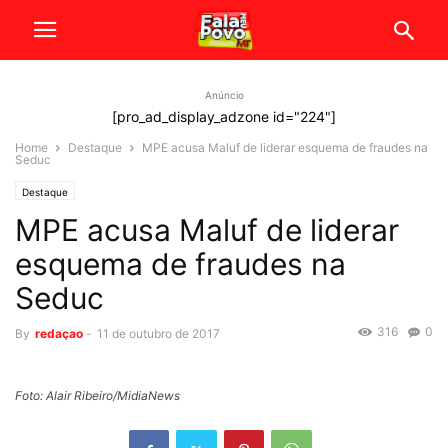
Anúncio
[pro_ad_display_adzone id="224"]
Home
Destaque
MPE acusa Maluf de liderar esquema de fraudes na
Seduc
Destaque
MPE acusa Maluf de liderar
esquema de fraudes na
Seduc
316
0
By
redaçao
-
11 de outubro de 2017
Foto: Alair Ribeiro/MidiaNews