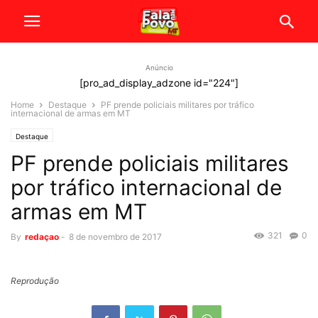
Anúncio
[pro_ad_display_adzone id="224"]
Home
Destaque
PF prende policiais militares por tráfico
internacional de armas em MT
Destaque
PF prende policiais militares
por tráfico internacional de
armas em MT
321
0
By
redaçao
-
8 de novembro de 2017
Reprodução