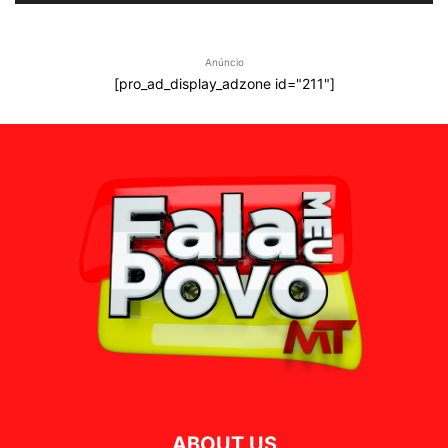
Anúncio
[pro_ad_display_adzone id="211"]
ABOUT US