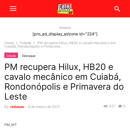
Anúncio
[pro_ad_display_adzone id="224"]
Home
Cidade
PM recupera Hilux, HB20 e cavalo mecânico em
Cuiabá, Rondonópolis e Primavera...
Cidade
Destaque
PM recupera Hilux, HB20 e
cavalo mecânico em Cuiabá,
Rondonópolis e Primavera do
Leste
427
0
By
redaçao
-
6 de março de 2021
PM_MT