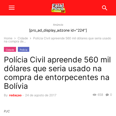
Anúncio
[pro_ad_display_adzone id="224"]
Home
Cidade
Polícia Civil apreende 560 mil dólares que seria usado
na compra de...
Cidade
Polícia
Polícia Civil apreende 560 mil
dólares que seria usado na
compra de entorpecentes na
Bolívia
658
0
By
redaçao
-
24 de agosto de 2017
PJC