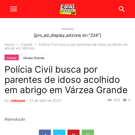
Anúncio
[pro_ad_display_adzone id="224"]
Home
Cidade
Polícia Civil busca por parentes de idoso acolhido em
abrigo em Várzea...
Cidade
Várzea Grande
Polícia Civil busca por
parentes de idoso acolhido
em abrigo em Várzea Grande
455
0
By
redaçao
-
12 de abril de 2022
Reprodução