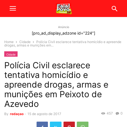
Anúncio
[pro_ad_display_adzone id="224"]
Home
Cidade
Polícia Civil esclarece tentativa homicídio e apreende
drogas, armas e munições em...
Cidade
Polícia Civil esclarece
tentativa homicídio e
apreende drogas, armas e
munições em Peixoto de
Azevedo
457
0
By
redaçao
-
15 de agosto de 2017