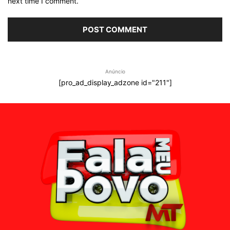
next time I comment.
Anúncio
[pro_ad_display_adzone id="211"]