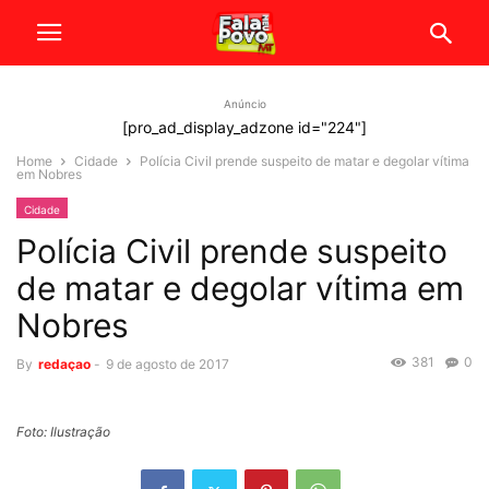
Anúncio
[pro_ad_display_adzone id="224"]
Home
Cidade
Polícia Civil prende suspeito de matar e degolar vítima
em Nobres
Cidade
Polícia Civil prende suspeito
de matar e degolar vítima em
Nobres
381
0
By
redaçao
-
9 de agosto de 2017
Foto: Ilustração