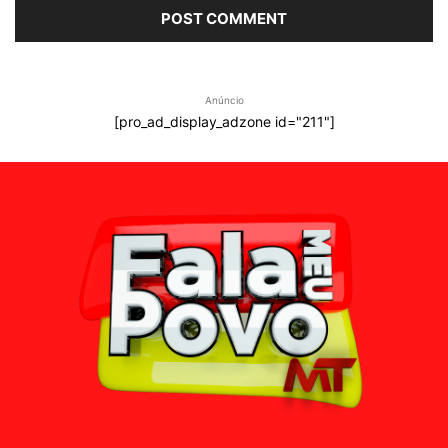
Anúncio
[pro_ad_display_adzone id="211"]