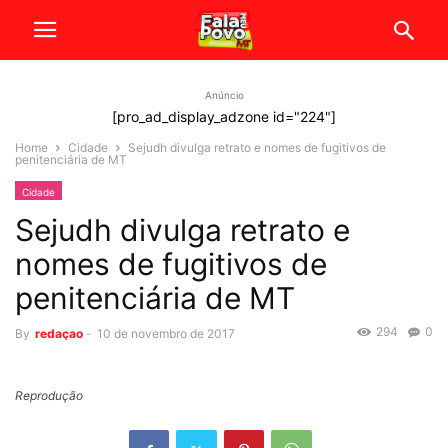
Anúncio
[pro_ad_display_adzone id="224"]
Home
Cidade
Sejudh divulga retrato e nomes de fugitivos de
penitenciária de MT
Cidade
Sejudh divulga retrato e
nomes de fugitivos de
penitenciária de MT
294
0
By
redaçao
-
10 de novembro de 2017
Reprodução