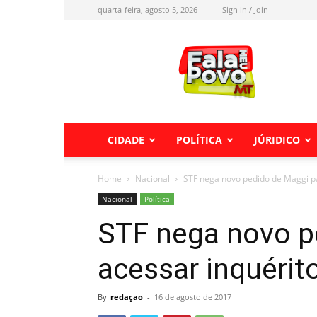
quarta-feira, agosto 5, 2026
Sign in / Join
Fala
meu
Povo
MT
CIDADE
POLÍTICA
JÚRIDICO
Home
Nacional
STF nega novo pedido de Maggi pa
Nacional
Política
STF nega novo p
acessar inquérit
By
redaçao
-
16 de agosto de 2017