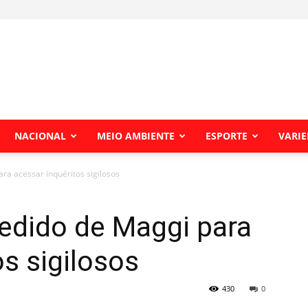
NACIONAL
MEIO AMBIENTE
ESPORTE
VARI
ra acessar inquéritos sigilosos
edido de Maggi para
os sigilosos
430
0