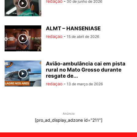
redaçao
-
30 de junho de 2026
ALMT – HANSENIASE
redaçao
-
15 de abril de 2026
Avião-ambulância cai em pista
rural no Mato Grosso durante
resgate de...
redaçao
-
13 de março de 2026
Anúncio
[pro_ad_display_adzone id="211"]