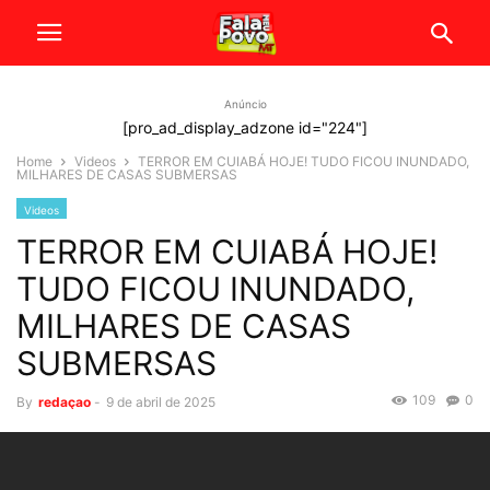
Anúncio
[pro_ad_display_adzone id="224"]
Home
Videos
TERROR EM CUIABÁ HOJE! TUDO FICOU INUNDADO,
MILHARES DE CASAS SUBMERSAS
Videos
TERROR EM CUIABÁ HOJE!
TUDO FICOU INUNDADO,
MILHARES DE CASAS
SUBMERSAS
109
0
By
redaçao
-
9 de abril de 2025