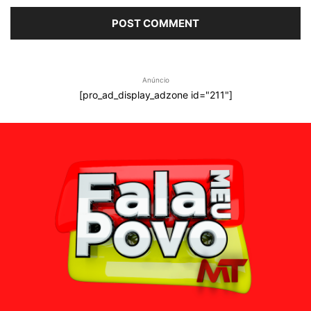
Anúncio
[pro_ad_display_adzone id="211"]