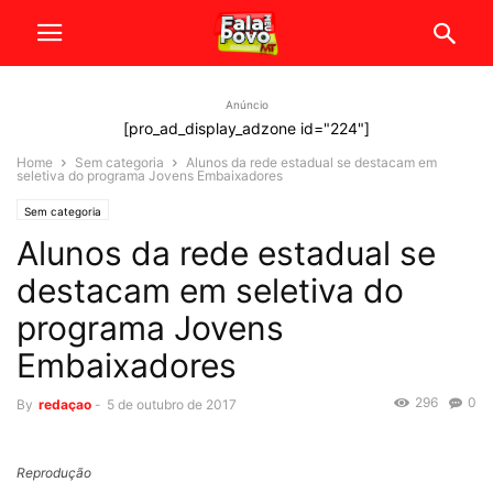
Anúncio
[pro_ad_display_adzone id="224"]
Home
Sem categoria
Alunos da rede estadual se destacam em
seletiva do programa Jovens Embaixadores
Sem categoria
Alunos da rede estadual se
destacam em seletiva do
programa Jovens
Embaixadores
296
0
By
redaçao
-
5 de outubro de 2017
Reprodução