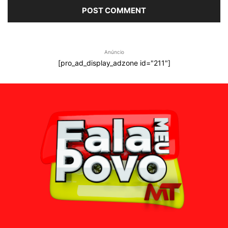
Anúncio
[pro_ad_display_adzone id="211"]