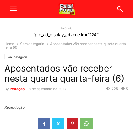
Anúncio
[pro_ad_display_adzone id="224"]
Home
Sem categoria
Aposentados vão receber nesta quarta quarta-
feira (6)
Sem categoria
Aposentados vão receber
nesta quarta quarta-feira (6)
308
0
By
redaçao
-
6 de setembro de 2017
Reprodução