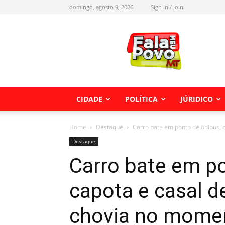
domingo, agosto 9, 2026
Sign in / Join
Fala
meu
Povo
MT
CIDADE
POLÍTICA
JÚRIDICO
Home
Destaque
Carro bate em ponto de ônibus, 
Destaque
Carro bate em po
capota e casal 
chovia no momen