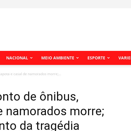
NACIONAL
MEIO AMBIENTE
ESPORTE
VARI
capota e casal de namorados morre;...
nto de ônibus,
de namorados morre;
to da tragédia