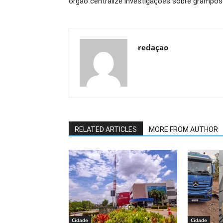
órgão centralize investigações sobre grampos
redaçao
RELATED ARTICLES
MORE FROM AUTHOR
Cidade
Cidade