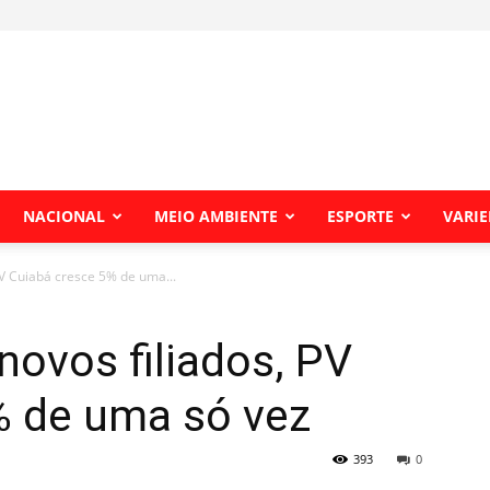
NACIONAL
MEIO AMBIENTE
ESPORTE
VARI
V Cuiabá cresce 5% de uma...
ovos filiados, PV
% de uma só vez
393
0