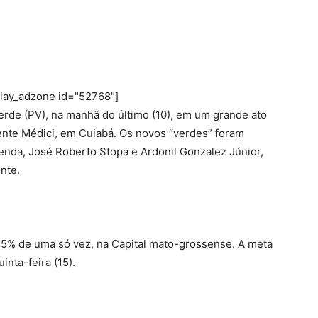
play_adzone id="52768"]
Verde (PV), na manhã do último (10), em um grande ato
ente Médici, em Cuiabá. Os novos “verdes” foram
enda, José Roberto Stopa e Ardonil Gonzalez Júnior,
ente.
e 5% de uma só vez, na Capital mato-grossense. A meta
inta-feira (15).