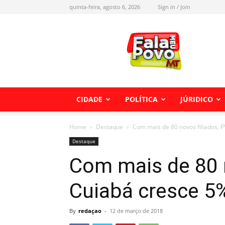
quinta-feira, agosto 6, 2026
Sign in / Join
Fala
meu
Povo
MT
CIDADE
POLÍTICA
JÚRIDICO
Home
Destaque
Com mais de 80 novos filiados, P
Destaque
Com mais de 80 n
Cuiabá cresce 5
By
redaçao
-
12 de março de 2018