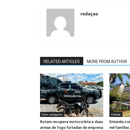
redaçao
RELATED ARTICLES
MORE FROM AUTHOR
Sem categoria
Cidade
Rotam recupera motocicleta e duas
Entenda com
armas de fogo furtadas de empresa
mil famílias