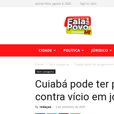
quinta-feira, agosto 6, 2026
Sign in / Join
Fala
meu
Povo
MT
CIDADE
POLÍTICA
JÚRIDICO
Home
Sem categoria
Cuiabá pode ter programa mu
Sem categoria
Cuiabá pode ter
contra vício em 
By
redaçao
-
3 de setembro de 2025