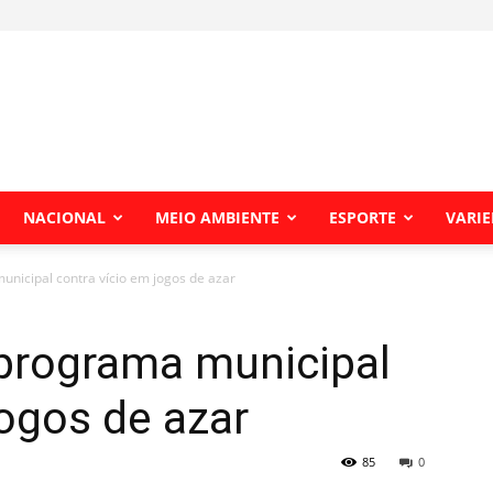
NACIONAL
MEIO AMBIENTE
ESPORTE
VARI
nicipal contra vício em jogos de azar
 programa municipal
jogos de azar
85
0