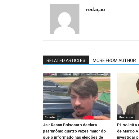
redaçao
RELATED ARTICLES
MORE FROM AUTHOR
Cidade
Destaque
Jair Renan Bolsonaro declara
PL solicita
patrimônio quatro vezes maior do
de Marco Au
que o informado nas eleições de
investigar 