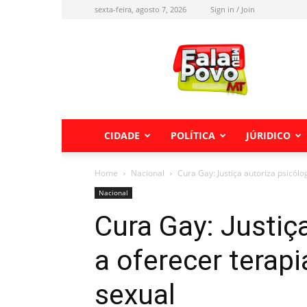
sexta-feira, agosto 7, 2026
Sign in / Join
Fala
meu
Povo
MT
CIDADE
POLÍTICA
JÚRIDICO
Home
Nacional
Cura Gay: Justiça autoriza psicól
Nacional
Cura Gay: Justiç
a oferecer terap
sexual