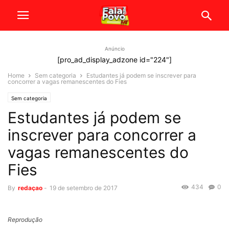
Anúncio
[pro_ad_display_adzone id="224"]
Home
Sem categoria
Estudantes já podem se inscrever para
concorrer a vagas remanescentes do Fies
Sem categoria
Estudantes já podem se
inscrever para concorrer a
vagas remanescentes do
Fies
434
0
By
redaçao
-
19 de setembro de 2017
Reprodução