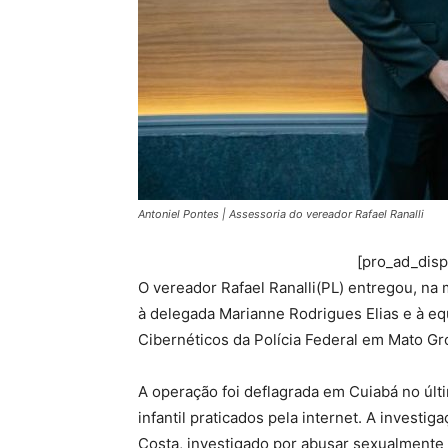
Antoniel Pontes | Assessoria do vereador Rafael Ranalli
[pro_ad_dis
O vereador Rafael Ranalli(PL) entregou, na
à delegada Marianne Rodrigues Elias e à e
Cibernéticos da Polícia Federal em Mato G
A operação foi deflagrada em Cuiabá no últ
infantil praticados pela internet. A invest
Costa, investigado por abusar sexualmente 