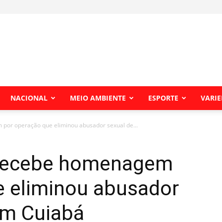
NACIONAL
MEIO AMBIENTE
ESPORTE
VARI
por operação que eliminou abusador sexual de...
 recebe homenagem
e eliminou abusador
em Cuiabá