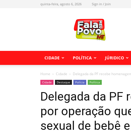
quinta-feira, agosto 6, 2026
Sign in / Join
Fala
meu
Povo
MT
CIDADE
POLÍTICA
JÚRIDICO
Home
Cidade
Delegada da PF recebe homenagem 
Cidade
Destaque
Polícia
Política
Delegada da PF
por operação qu
sexual de bebê 