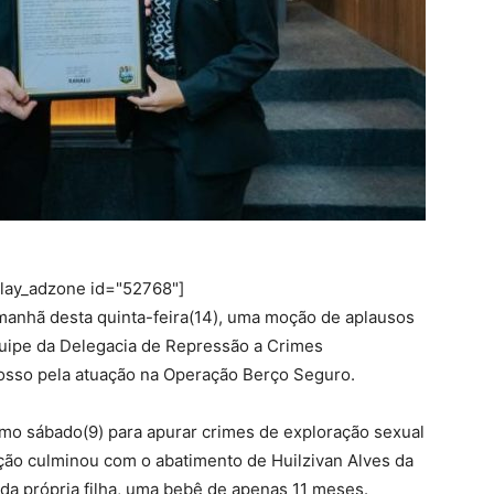
play_adzone id="52768"]
 manhã desta quinta-feira(14), uma moção de aplausos
quipe da Delegacia de Repressão a Crimes
rosso pela atuação na Operação Berço Seguro.
imo sábado(9) para apurar crimes de exploração sexual
igação culminou com o abatimento de Huilzivan Alves da
da própria filha, uma bebê de apenas 11 meses.