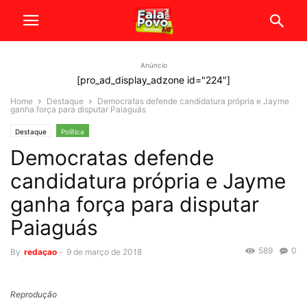
Anúncio
[pro_ad_display_adzone id="224"]
Home
Destaque
Democratas defende candidatura própria e Jayme
ganha força para disputar Paiaguás
Destaque
Política
Democratas defende
candidatura própria e Jayme
ganha força para disputar
Paiaguás
589
0
By
redaçao
-
9 de março de 2018
Reprodução