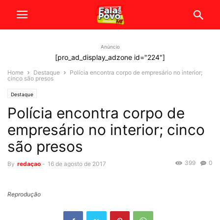
Anúncio
[pro_ad_display_adzone id="224"]
Home
Destaque
Polícia encontra corpo de empresário no interior;
cinco são presos
Destaque
Polícia encontra corpo de
empresário no interior; cinco
são presos
399
0
By
redaçao
-
16 de agosto de 2017
Reprodução