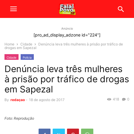
Anúncio
[pro_ad_display_adzone id="224"]
Home
Cidade
Denúncia leva três mulheres à prisão por tráfico de
drogas em Sapezal
Cidade
Polícia
Denúncia leva três mulheres
à prisão por tráfico de drogas
em Sapezal
418
0
By
redaçao
-
18 de agosto de 2017
Foto: Reprodução