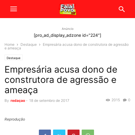
Anúncio
[pro_ad_display_adzone id="224"]
Home
Destaque
Empresária acusa dono de construtora de agressão
e ameaça
Destaque
Empresária acusa dono de
construtora de agressão e
ameaça
2015
0
By
redaçao
-
18 de setembro de 2017
Reprodução