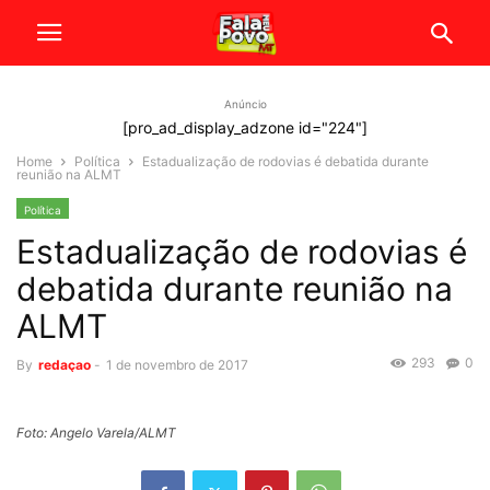
Anúncio
[pro_ad_display_adzone id="224"]
Home
Política
Estadualização de rodovias é debatida durante
reunião na ALMT
Política
Estadualização de rodovias é
debatida durante reunião na
ALMT
293
0
By
redaçao
-
1 de novembro de 2017
Foto: Angelo Varela/ALMT