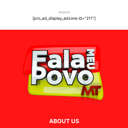
Anúncio
[pro_ad_display_adzone id="211"]
ABOUT US