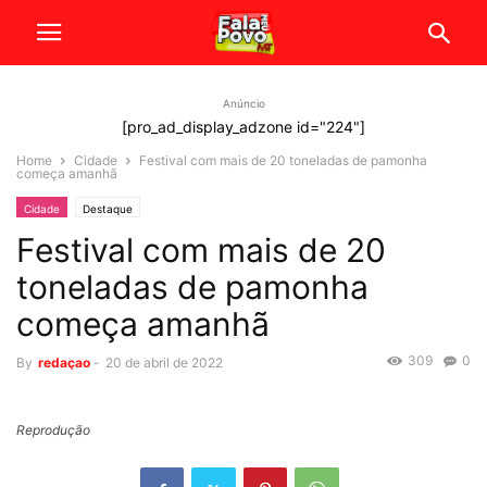
Anúncio
[pro_ad_display_adzone id="224"]
Home
Cidade
Festival com mais de 20 toneladas de pamonha
começa amanhã
Cidade
Destaque
Festival com mais de 20
toneladas de pamonha
começa amanhã
309
0
By
redaçao
-
20 de abril de 2022
Reprodução