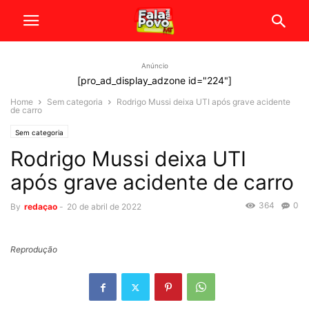
Anúncio
[pro_ad_display_adzone id="224"]
Home
Sem categoria
Rodrigo Mussi deixa UTI após grave acidente
de carro
Sem categoria
Rodrigo Mussi deixa UTI
após grave acidente de carro
364
0
By
redaçao
-
20 de abril de 2022
Reprodução