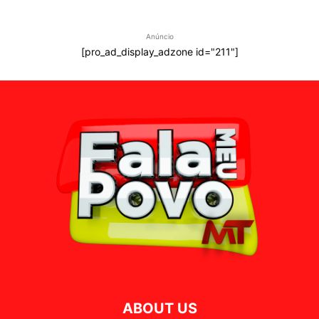
Anúncio
[pro_ad_display_adzone id="211"]
ABOUT US