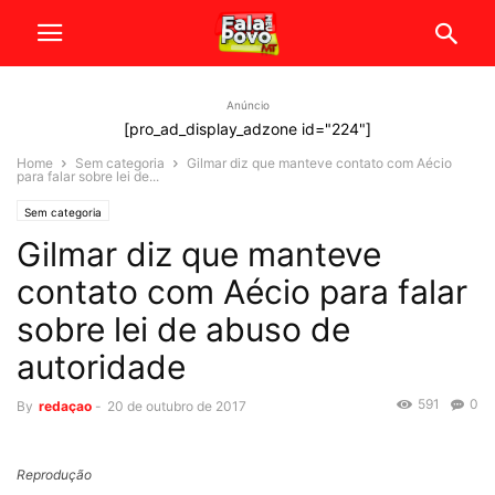
Anúncio
[pro_ad_display_adzone id="224"]
Home
Sem categoria
Gilmar diz que manteve contato com Aécio
para falar sobre lei de...
Sem categoria
Gilmar diz que manteve
contato com Aécio para falar
sobre lei de abuso de
autoridade
591
0
By
redaçao
-
20 de outubro de 2017
Reprodução