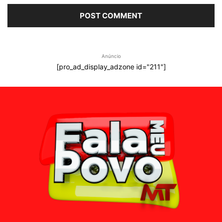
Anúncio
[pro_ad_display_adzone id="211"]