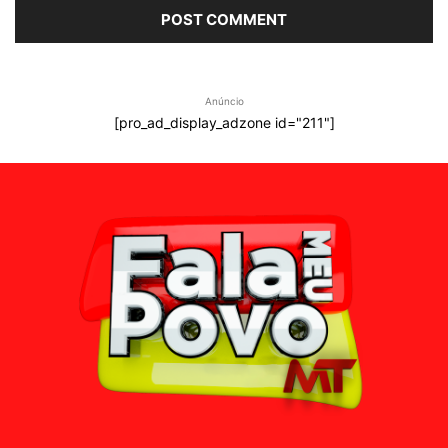
Anúncio
[pro_ad_display_adzone id="211"]