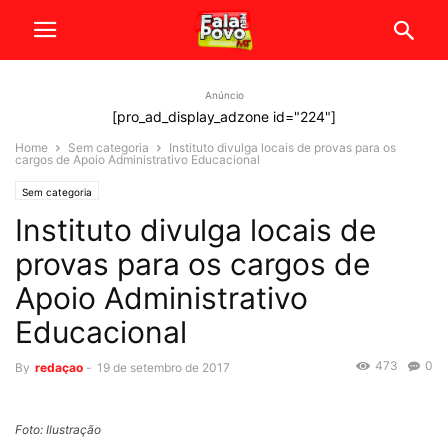
Anúncio
[pro_ad_display_adzone id="224"]
Home
Sem categoria
Instituto divulga locais de provas para os
cargos de Apoio Administrativo Educacional
Sem categoria
Instituto divulga locais de
provas para os cargos de
Apoio Administrativo
Educacional
473
0
By
redaçao
-
19 de setembro de 2017
Foto: Ilustração