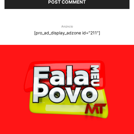
Anúncio
[pro_ad_display_adzone id="211"]