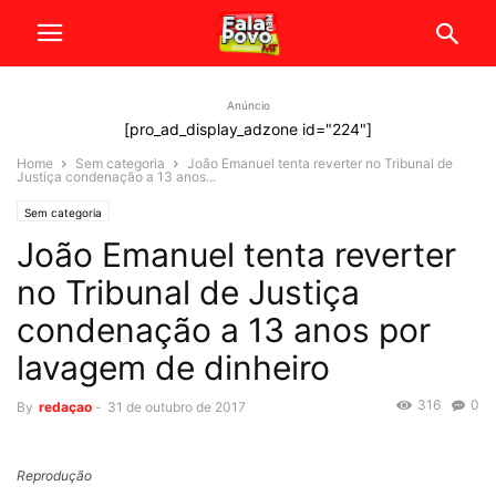
Anúncio
[pro_ad_display_adzone id="224"]
Home
Sem categoria
João Emanuel tenta reverter no Tribunal de
Justiça condenação a 13 anos...
Sem categoria
João Emanuel tenta reverter
no Tribunal de Justiça
condenação a 13 anos por
lavagem de dinheiro
316
0
By
redaçao
-
31 de outubro de 2017
Reprodução