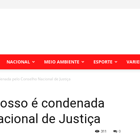
NACIONAL
MEIO AMBIENTE
ESPORTE
VARI
enada pelo Conselho Nacional de Justiça
rosso é condenada
cional de Justiça
311
0