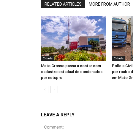
RELATED ARTICLES
MORE FROM AUTHOR
Cidade
Cidade
Mato Grosso passa a contar com
Polícia Civi
cadastro estadual de condenados
por roubo d
por estupro
em Mato G
LEAVE A REPLY