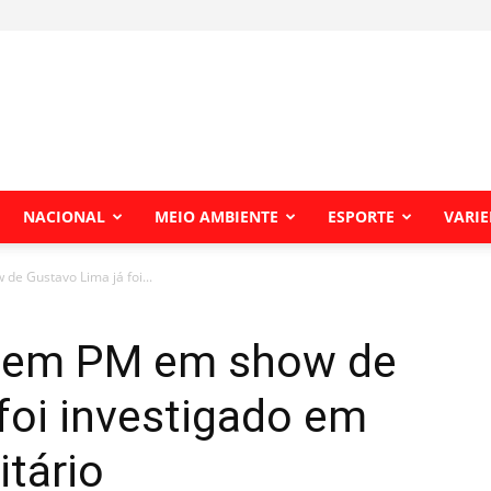
NACIONAL
MEIO AMBIENTE
ESPORTE
VARI
de Gustavo Lima já foi...
u em PM em show de
foi investigado em
itário