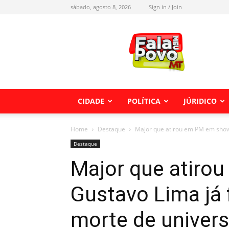
sábado, agosto 8, 2026
Sign in / Join
Fala
meu
Povo
MT
CIDADE
POLÍTICA
JÚRIDICO
Home
Destaque
Major que atirou em PM em show 
Destaque
Major que atiro
Gustavo Lima já 
morte de univers