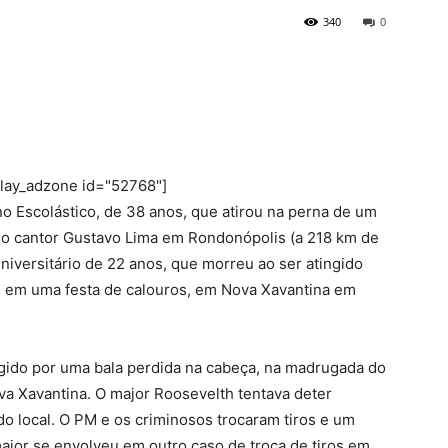
340
0
play_adzone id="52768"]
ano Escolástico, de 38 anos, que atirou na perna de um
do cantor Gustavo Lima em Rondonópolis (a 218 km de
universitário de 22 anos, que morreu ao ser atingido
, em uma festa de calouros, em Nova Xavantina em
ngido por uma bala perdida na cabeça, na madrugada do
ova Xavantina. O major Roosevelth tentava deter
do local. O PM e os criminosos trocaram tiros e um
jor se envolveu em outro caso de troca de tiros em