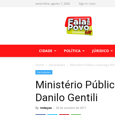
sexta-feira, agosto 7, 2026
Sign in / Join
Fala
meu
Povo
MT
CIDADE
POLÍTICA
JÚRIDICO
Home
Variedades
Ministério Público investiga fil
Variedades
Ministério Públic
Danilo Gentili
By
redaçao
-
26 de outubro de 2017