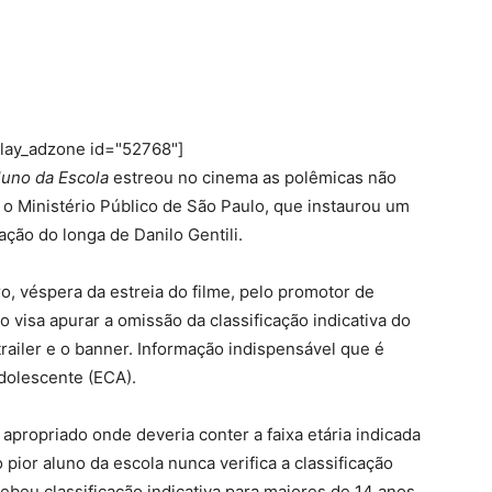
play_adzone id="52768"]
luno da Escola
estreou no cinema as polêmicas não
 o Ministério Público de São Paulo, que instaurou um
ação do longa de Danilo Gentili.
o, véspera da estreia do filme, pelo promotor de
o visa apurar a omissão da classificação indicativa do
trailer e o banner. Informação indispensável que é
dolescente (ECA).
apropriado onde deveria conter a faixa etária indicada
 pior aluno da escola nunca verifica a classificação
ecebeu classificação indicativa para maiores de 14 anos,