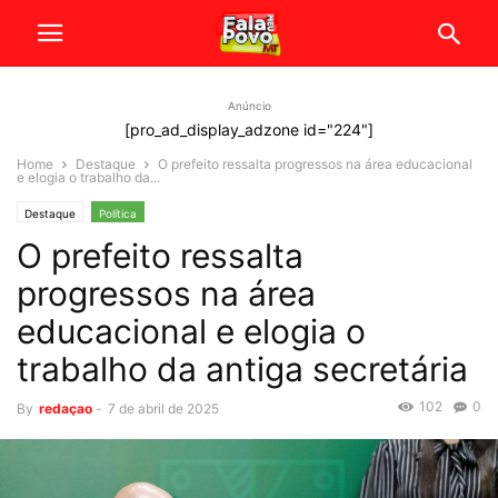
Anúncio
[pro_ad_display_adzone id="224"]
Home
Destaque
O prefeito ressalta progressos na área educacional
e elogia o trabalho da...
Destaque
Política
O prefeito ressalta
progressos na área
educacional e elogia o
trabalho da antiga secretária
102
0
By
redaçao
-
7 de abril de 2025