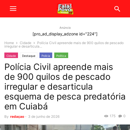
Anúncio
[pro_ad_display_adzone id="224"]
Home
Cidade
Polícia Civil apreende mais de 900 quilos de pescado
irregular e desarticula...
Cidade
Destaque
Polícia
Política
Polícia Civil apreende mais
de 900 quilos de pescado
irregular e desarticula
esquema de pesca predatória
em Cuiabá
175
0
By
redaçao
-
3 de junho de 2026